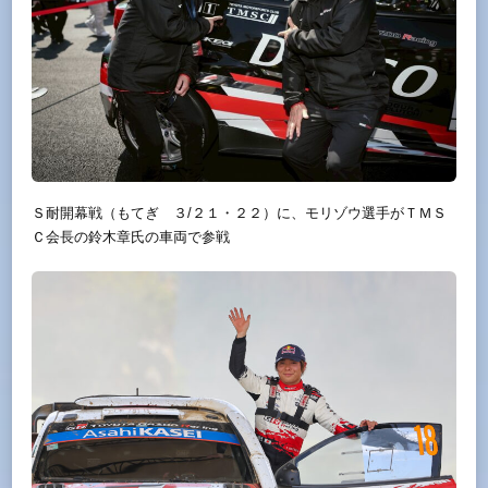
Ｓ耐開幕戦（もてぎ ３/２１・２２）に、モリゾウ選手がＴＭＳ
Ｃ会長の鈴木章氏の車両で参戦