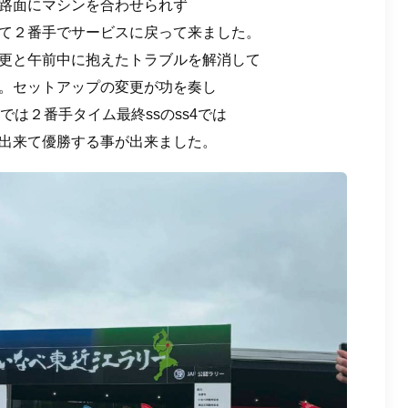
路面にマシンを合わせられず
て２番手でサービスに戻って来ました。
更と午前中に抱えたトラブルを解消して
。セットアップの変更が功を奏し
では２番手タイム最終ssのss4では
出来て優勝する事が出来ました。