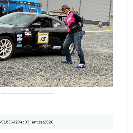
-51836429ec03_ent.list2026