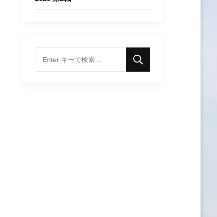
な
に
か
お
探
し
で
す
か
?