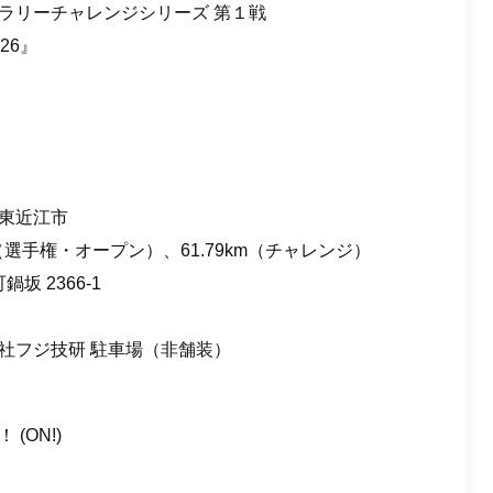
リーチャレンジシリーズ 第１戦
26』
東近江市
（選⼿権・オープン）、61.79km（チャレンジ）
坂 2366-1
フジ技研 駐⾞場（⾮舗装）
(ON!)