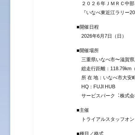
２０２６年ＪＭＲＣ中部ラ
『いなべ東近江ラリー20
■開催⽇程
2026年6月7日（日）
■開催場所
三重県いなべ市〜滋賀県
総走行距離：118.79km
所 在 地：いなべ市⼤安町鍋
HQ：FUJI HUB
サービスパーク︓株式会社
■主催
トライアルスタッフオン！ 
■種⽬／格式