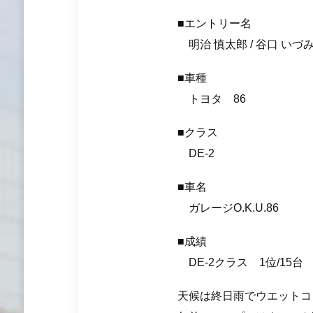
■エントリー名
明治 慎太郎 / 谷口 いづ
■車種
トヨタ 86
■クラス
DE-2
■車名
ガレージO.K.U.86
■成績
DE-2クラス 1位/15台 
天候は終日雨でウエットコ