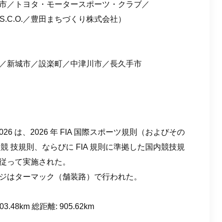
市／トヨタ・モータースポーツ・クラブ／
S.C.O.／豊田まちづくり株式会社）
／新城市／設楽町／中津川市／長久手市
N 2026 は、2026 年 FIA 国際スポーツ規則（およびその
WRC 競 技規則、ならびに FIA 規則に準拠した国内競技規
従って実施された。
ジはターマック（舗装路）で⾏われた。
48km 総距離: 905.62km