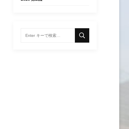
な
に
か
お
探
し
で
す
か
?